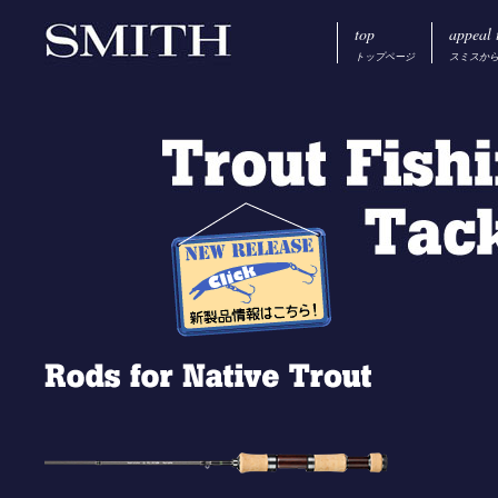
top
appeal 
トップページ
スミスか