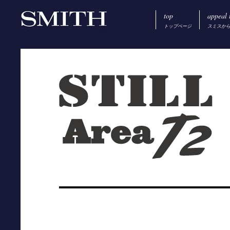
top
appeal 
トップページ
スミスか