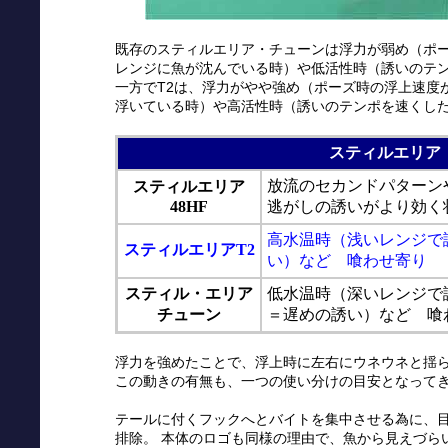
既存のスティルエリア・チューンは浮力が弱め（ポ
レンジに魚が沈んでいる時）や低活性時（誘いのテ
一方でT2は、浮力がやや強め（ポーズ時の浮上速度
浮いている時）や高活性時（誘いのテンポを速くし
スティルエリア
放流のセカンドパターン
スティルエリア
48HF
逃がしの誘いがより効く
高水温時（浅いレンジで
スティルエリアT2
い）など 喰わせ寄り
スティル・エリア
低水温時（深いレンジで
チューン
＝遅めの誘い）など 喰
浮力を強めたことで、浮上時に左右にウネウネと揺
この動きの有無も、一つの使い分けの目安となって
テールに付くフックへとバイトを集中させる為に、
排除。 本体のロゴも同様の理由で、魚から見えづら