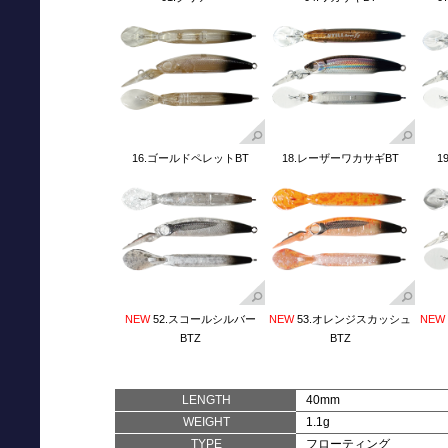
16.ゴールドペレットBT
18.レーザーワカサギBT
1
NEW
52.スコールシルバー
NEW
53.オレンジスカッシュ
NEW
BTZ
BTZ
LENGTH
40mm
WEIGHT
1.1g
TYPE
フローティング