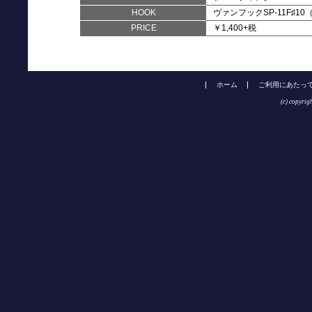
HOOK
ヴァンフックSP-11F♯1
PRICE
￥1,400+税
ホーム
ご利用にあたっ
(c) copyrig