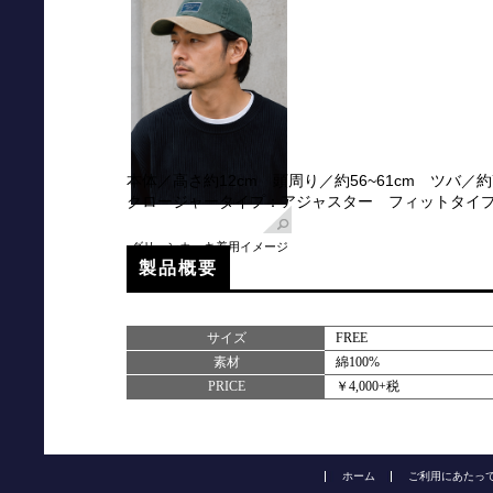
本体／高さ約12cm 頭周り／約56~61cm ツバ／約
クロージャータイプ：アジャスター フィットタイ
グリーンカーキ着用イメージ
製品概要
サイズ
FREE
素材
綿100%
PRICE
￥4,000+税
ホーム
ご利用にあたっ