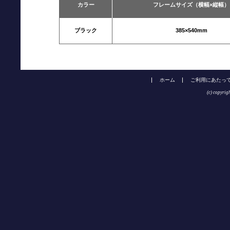
カラー
フレームサイズ（横幅×縦幅）
ブラック
385×540mm
ホーム
ご利用にあたっ
(c) copyrig