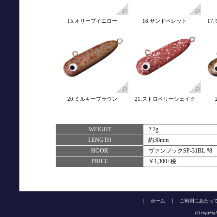
15.オリーブイエロー
16.サンドペレット
17
20.ミルキーブラウン
21.ストロベリーシェイク
WEIGHT
2.2g
LENGTH
約30mm
HOOK
ヴァンフックSP-31BL 
PRICE
￥1,300+税
ホーム
ご利用にあたっ
(c) copyrig