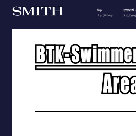
top
appeal 
トップページ
スミスか