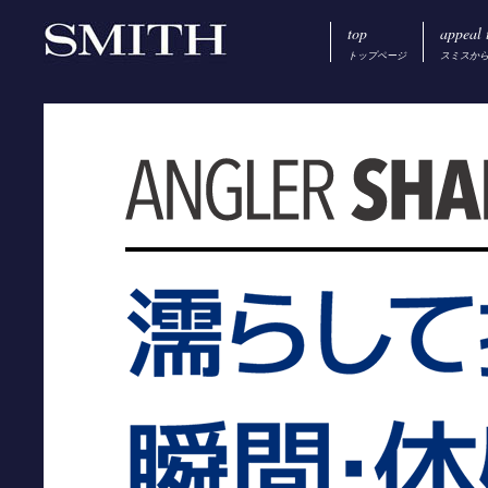
top
appeal 
トップページ
スミスか