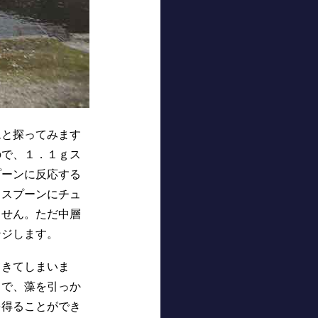
と探ってみます
ので、１．１ｇス
プーンに反応する
ｇスプーンにチュ
ません。ただ中層
ンジします。
きてしまいま
とで、藻を引っか
を得ることができ