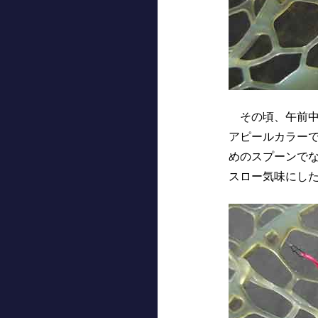
その頃、午前中
アピールカラー
めのスプーンで
スロー気味にし