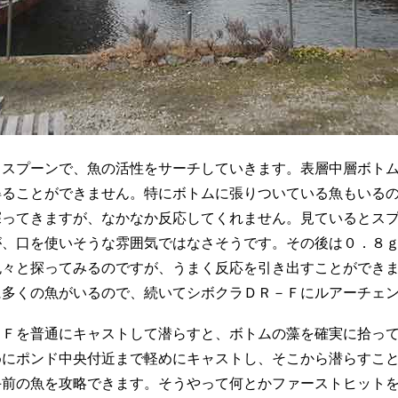
スプーンで、魚の活性をサーチしていきます。表層中層ボトム
得ることができません。特にボトムに張りついている魚もいる
探ってきますが、なかなか反応してくれません。見ているとス
が、口を使いそうな雰囲気ではなさそうです。その後は０．８
色々と探ってみるのですが、うまく反応を引き出すことができ
に多くの魚がいるので、続いてシボクラＤＲ－Ｆにルアーチェ
Ｆを普通にキャストして潜らすと、ボトムの藻を確実に拾って
めにポンド中央付近まで軽めにキャストし、そこから潜らすこ
手前の魚を攻略できます。そうやって何とかファーストヒット