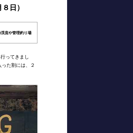
月８日）
渓流や管理釣り場
行ってきまし
入った割には、２