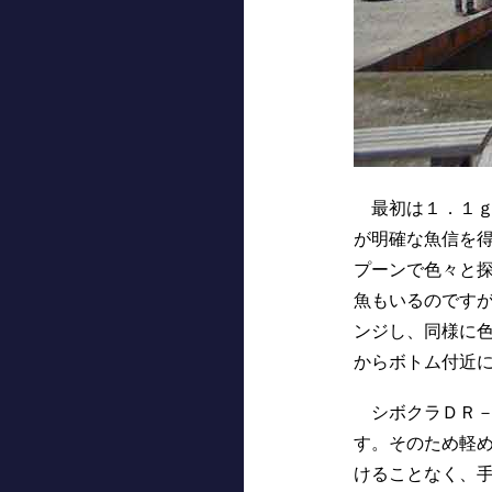
最初は１．１ｇ
が明確な魚信を
プーンで色々と
魚もいるのです
ンジし、同様に
からボトム付近
シボクラＤＲ－
す。そのため軽
けることなく、