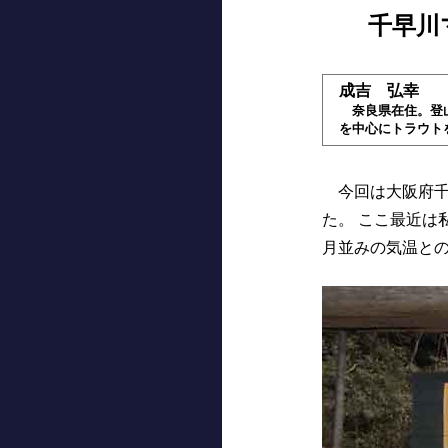
千早川
成吉 弘幸
奈良県在住。登山
を中心にトラウト
今回は大阪府千
た。 ここ最近は
月並みの気温と