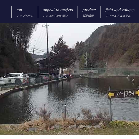
top
appeal to anglers
product
field and column
トップページ
スミスからのお願い
製品情報
フィールド＆コラム