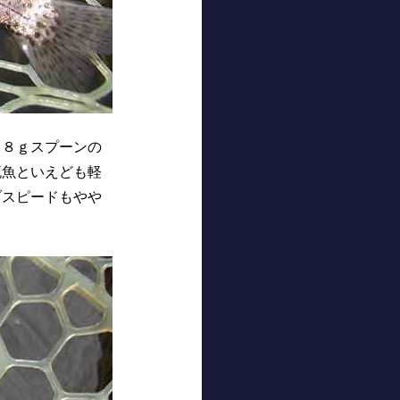
８ｇスプーンの
流魚といえども軽
ブスピードもやや