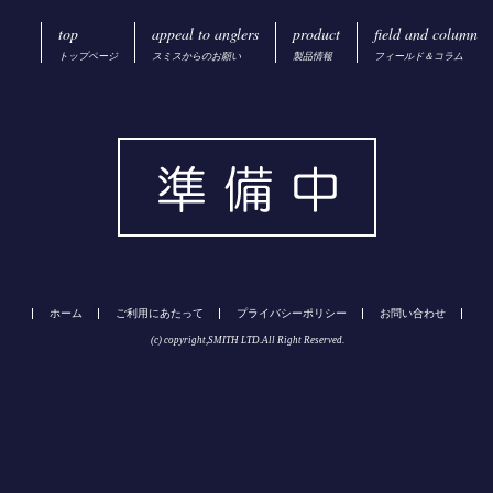
top
appeal to anglers
product
field and column
トップページ
スミスからのお願い
製品情報
フィールド＆コラム
ホーム
ご利用にあたって
プライバシーポリシー
お問い合わせ
(c) copyright,SMITH LTD.All Right Reserved.