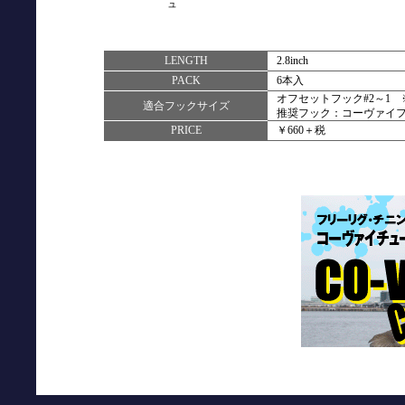
ュ
LENGTH
2.8inch
PACK
6本入
オフセットフック#2～1
適合フックサイズ
推奨フック：コーヴァイフ
PRICE
￥660＋税