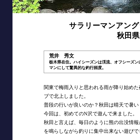
サラリーマンアング
秋田県N
荒井 秀文
栃木県在住。ハイシーズンは渓流、オフシーズン
マンにして驚異的な釣行頻度。
関東で梅雨入りと思われる雨が降り始めた
ブで北上しました。
普段の行いが良いのか？秋田は晴天で暑い
今回は、初めてのN沢で遊んで来ました。
秋田と言えば、毎日のように熊の出没情報
を鳴らしながら釣りに集中出来ない遊びで