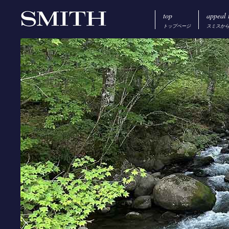
top
appeal 
トップページ
スミスか