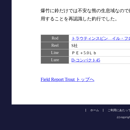
爆竹に鈴だけでは不安な熊の生息域なので終
用することを再認識した釣行でした。
Rod
トラウティンスピン イル・フロッソ
Reel
S社
Line
ＰＥ＋5.0Ｌｂ
Lure
D-コンパクト45
Field Report Trout トップへ
ホーム
ご利用にあたっ
(c) copyrig