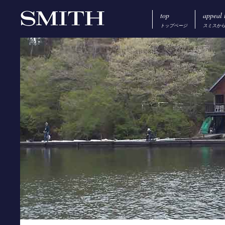
top
appeal 
トップページ
スミスか