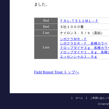
ました。
Rod
ＦＮＬ‐Ｔ５１１ＭＬ－Ｆ
Reel
Ｓ社１０００番
Line
ナイロン３．５ｌｂ（直結）
シボクラＭＲ－Ｆ
シボクラＤＲ－Ｆ 各種カラー
Lure
ドロップダイヤ３ｇ 各種カラ
ドロップダイヤ１．８ｇ 各種
エッセンシャル１．９ｇ
Field Report Trout トップへ
ホーム
ご利用にあたっ
(c) copyrig