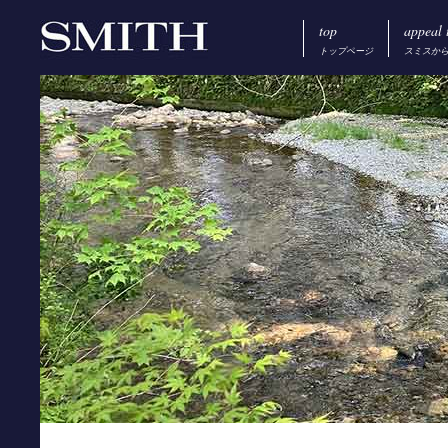
top
appeal 
トップページ
スミスか