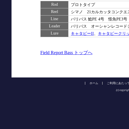
Rod
プロトタイプ
Reel
シマノ 21カルカッタコンクエスト
Line
バリバス 鯰PE 4号 怪魚PE3号
Leader
バリバス オーシャンレコードシ
Lure
キャタピーII
、
キャタピークリッ
Field Report Bass トップへ
ホーム
ご利用にあたっ
(c) copyrig