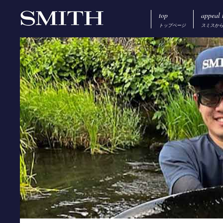
top
appeal 
トップページ
スミスか