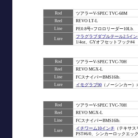
Rod
ツアラーV-SPEC TVC-68M
Reel
REVO LT-L
Line
PE0.8号+フロロリーダー10Lb.
フラグラブダブルテール2.5イン
Lure
1/4oz、GYオフセットフック#4
Rod
ツアラーV-SPEC TVC-70H
Reel
REVO MGX-L
Line
FCスナイパーBMS16lb.
Lure
イモグラブ90
（ノーシンカー）オ
Rod
ツアラーV-SPEC TVC-70H
Reel
REVO MGX-L
Line
FCスナイパーBMS16lb.
イチワーム10インチ
（テキサスリ
Lure
PST#6/0、シンカーロックエッ