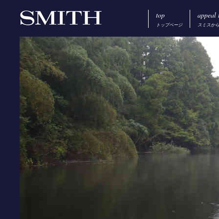
top
appeal 
トップページ
スミスか