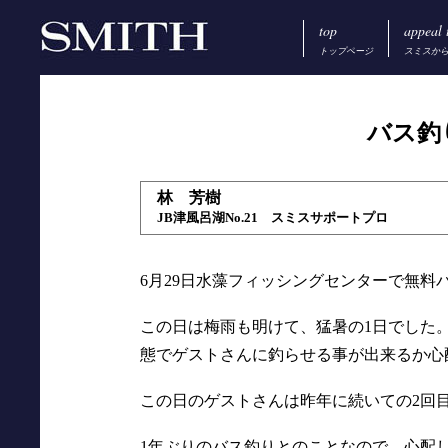
top
appeal 
トップページ
スミスか
バス釣
林 芳樹
JB津風呂湖No.21 スミスサポートプロ
6月29日水藻フィッシングセンターで無
この日は梅雨も明けて、猛暑の1日でした
態でゲストさんに釣らせる事が出来るか心
この日のゲストさんは昨年に続いての2回
1年ぶりのバス釣りとのことなので、心配