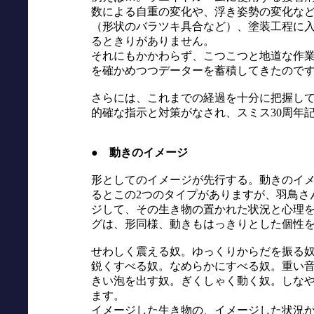
数による自重の変化や、浮き姿勢の変化な
（形状のバラツキ具合など）、塗装工程に
るときりがありません。
それにもかかわらず、こつこつと地道な作
を確かめつつデーターを蓄積してきたので
さらには、これまでの経過を十分に把握し
的確な指示と対策がなされ、スミス30周年
● 動きのイメージ
形としてのイメージが先行する。動きのイ
るとこの2つのタイプがありますが、羽鳥さ
ジして、その生き物の置かれた状況と心理
グは、形同様、動きもはっきりとした個性
せわしく震える奴。ゆっくりからだを振る
鋭くすべる奴。なめらかにすべる奴。重い
きい泡を出す奴。ぎくしゃく動く奴。しなや
ます。
イメージした生き物の、イメージした状況