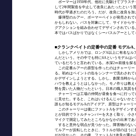
ボーマーは1950年代、他社に先駆けてプラス
して2年間製造を中止して改良にあたったという
時代が早過ぎたのだろう。だが、改良に改良を加
爆弾型のルアー、ボーマーベイトが発売されてい
かもしれない。バスを対象にして、サイドからサ
グアクションを組み合わせてデザインされている
本ではバスばかりではなくシーバスルアーとして
■クランクベイトの定番中の定番 モデルA
しかしアメリカでは、ロングA以上に有名なルア
んだという。その中でも特に6Aというモデルは
ているだろうと言われている。水深2ｍ前後を探
この定番ルアーの原型を作ったのはチャーリー・メ
る。初めはペイントの缶をシンナーで洗わされて
かデザインしようとする。しかし、創業当時から
ハウを教えようとはしなかった。モノ作りは教え
勢を貫いた人物だったという。日本の職人気質を
チャーリーは工場の仲間が昼食を食べに行って
に見せた。すると、これはいけるんじゃないかと
誰もが知るモデルAのアイデア、原型はチャーリ
このチャーリーは後にファットAをデザインする
とが目的でラトルチャンバーを大きく取り、小さ
マイクで測定してみたところなかなかの出来であ
すると意外な弱点が見つかった。障害物のない
てルアーが反転したときに、ラトルが頭のほうに
がが分かった。その後、ファットAは改良が重ね