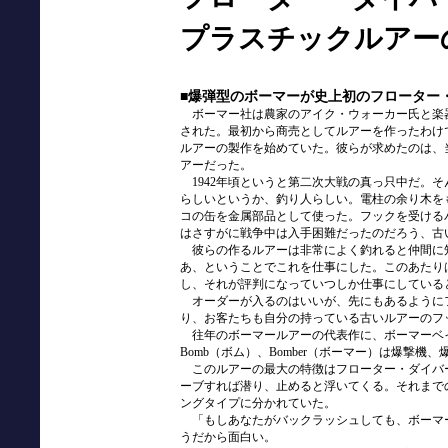
プラスチックルアー
■爆弾型のボーマーが史上初のフローター
ボーマー社は農家のアイク・ウォーカー氏と楽器
された。最初から商売としてルアーを作ったわけで
ルアーの製作を始めていた。彼らが求めたのは、
アーだった。
1942年頃というと第二次大戦の真っ只中だ。
らしいというか、釣り人らしい。電柱の余り木を
コの缶を金属部品として使った。フックを受ける
はさすがに戦争中は入手困難だったのだろう、古
彼らの作るルアーは非常によく釣れると仲間に
あ、ということでこれを仕事にした。このあたり
し、それが評判になっていつしか仕事にしている
オーダーが入るのはいいが、先にもあるように
り、お客たちも自分の持っている古いルアーのフ
往年のボーマールアーの代表作に、ボーマーベ
Bomb（ボム）、Bomber（ボーマー）は爆撃
このルアーの最大の特徴はフローター・ダイバ
ーブすれば潜り、止めると浮いてくる。それまで
ングタイプに分かれていた。
「もしあなたがバックラッシュしても、ボーマ
うだから面白い。