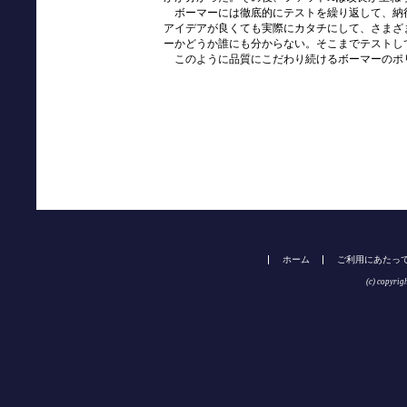
ボーマーには徹底的にテストを繰り返して、納
アイデアが良くても実際にカタチにして、さまざ
ーかどうか誰にも分からない。そこまでテストし
このように品質にこだわり続けるボーマーのポリ
ホーム
ご利用にあたっ
(c) copyrig