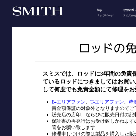
top
appeal 
トップページ
スミスか
スミスでは、ロッドに3年間の免責
ているロッドにつきましてはお買い
して何度でも免責金額にて修理をお
B-エリアファン
、
T-エリアファン
、
粋
責金額保証の対象外となりますのでご
販売店の店印、ならびに販売日付の記
保証書の再発行はお受け致しかねます
管をお願い致します
修理申しつけの際は製品を購入した販