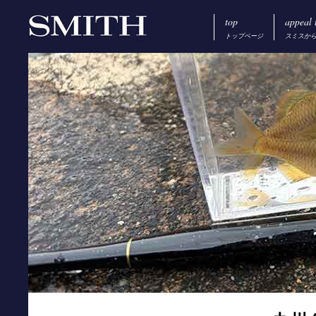
top
appeal 
トップページ
スミスか