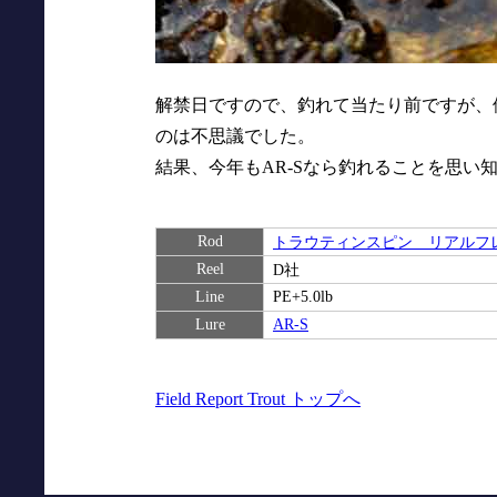
解禁日ですので、釣れて当たり前ですが、他
のは不思議でした。
結果、今年もAR-Sなら釣れることを思い
Rod
トラウティンスピン リアルフレッ
Reel
D社
Line
PE+5.0lb
Lure
AR-S
Field Report Trout トップへ