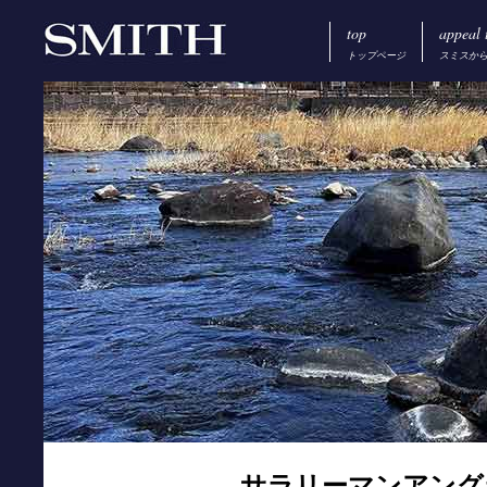
top
appeal 
トップページ
スミスか
サラリーマンアング