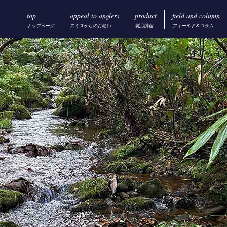
top
appeal to anglers
product
field and column
トップページ
スミスからのお願い
製品情報
フィールド＆コラム