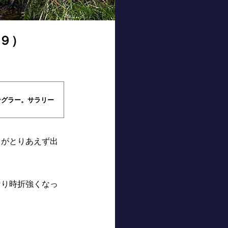
９）
ングラー。サラリー
うがとりあえず出
なり時折強くなっ