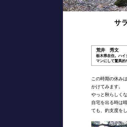
サ
荒井 秀文
栃木県在住。ハイ
マンにして驚異的
この時期の休み
かけてみます。
やっと秋らしく
自宅を出る時は
ても、釣支度を