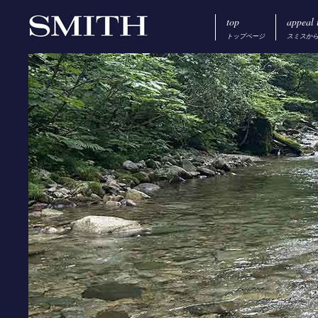
top
appeal 
トップページ
スミスか