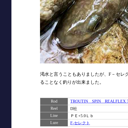
渇水と言うこともありましたが、F－セレ
ることなく釣りが出来ました。
Rod
TROUTIN SPIN REALFLEX T
Reel
D社
Line
ＰＥ+5.0Ｌｂ
Lure
F-セレクト