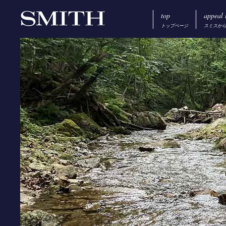
top
appeal 
トップページ
スミスか