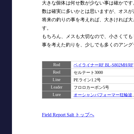
大きな個体は何せ数が少ない事は確かです。
数は確実に多いかとは思いますが、オスが
将来の釣りの事を考えれば、大きければ大
す。
もちろん、メスも大切なので、小さくても
事を考えた釣りを、少しでも多くのアング
Rod
ベイライナーRF BL-S802MH/RF
Reel
セルテート3000
Line
PEライン1.2号
Leader
フロロカーボン5号
Lure
オーシャンパフォーマー狂輪波
Field Report Salt トップへ