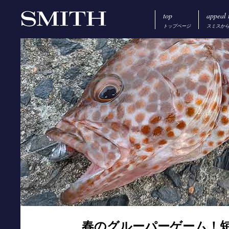
top
appeal 
トップページ
スミスか
春のグルーパーゲーム！