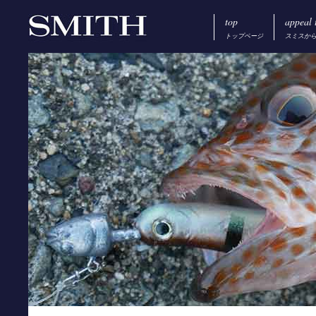
top
appeal 
トップページ
スミスか