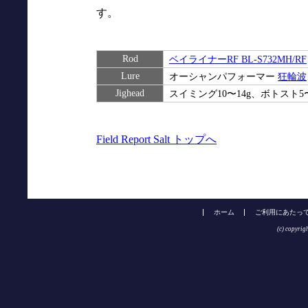
す。
Rod
ベイライナーRF BL-S732MH/RF
Lure
オーシャンパフォーマー
狂輪波
Jighead
スイミング10〜14g、ボトスト5〜
Field Report Salt トップへ
ホーム
ご利用にあたっ
(c) copyrig