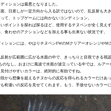
ンディションは最悪となりました。
川面、日差しが一定方向から入る訳ではないので、乱反射も大
言って、トップゲームには向かないコンディション。
遠いポイントを探れば探るほど、使用するチヌペンが全く見え
め、食わせのアクションなどを加える事も出来ない状況です。
ィションには、やはりチヌペンFWのMクリアーオレンジやM
乱反射が広範囲に広がる水面の中で、きっちりと目視できる視
るものなし。おまけに風波で水面が波立っている中では、ルアー
も見付けやすいカラーは、絶対的に有効ですね。
普段から想像を超えるチヌからの反応を得られるカラーだけあ
でも桁違いの反応を見せてくれます。もう、手放せないカラー