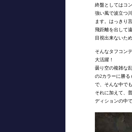
終盤としてはコ
強い風で波立つ
ます。はっきり
飛距離を出して
目視出来ないた
そんなタフコンデ
大活躍！
曇り空の複雑な
の2カラーに勝
で、そんな中で
それに加えて、
ディションの中