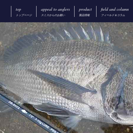
top
appeal to anglers
product
field and column
トップページ
スミスからのお願い
製品情報
フィールド＆コラム