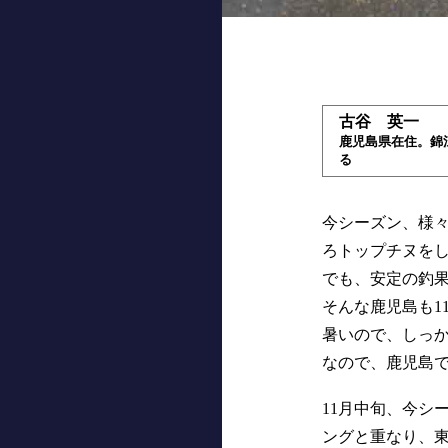
古谷 英一
鹿児島県在住。錦
る
今シーズン、様
ろトップチヌをし
でも、安定の釣
そんな鹿児島も1
暑いので、しっ
なので、鹿児島
11月中旬、今シ
ングと重なり、東