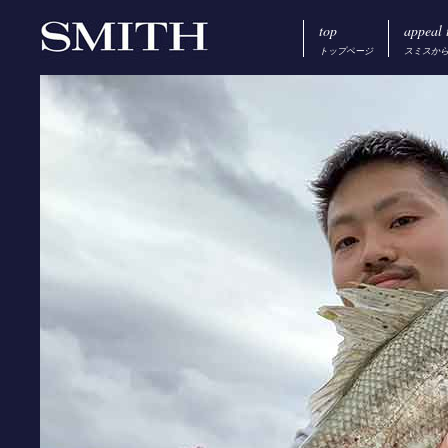
top
appeal 
トップページ
スミスか