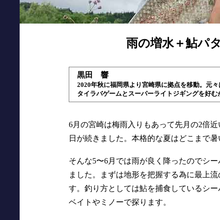
雨の増水＋鮎パ
黒田 響
2020年秋に福岡県より宮崎県に拠点を移動。元
タイラバゲームとスーパーライトジギングを好む
6月の宮崎は梅雨入りもあって先月の2倍
日が続きました。本格的な夏はどこまで暑い
そんな5〜6月では雨が良く降ったのでシ
ました。まずは地形を把握する為に最上流
す。釣り方としては鮎を捕食しているシーバ
ベイトやミノーで探ります。